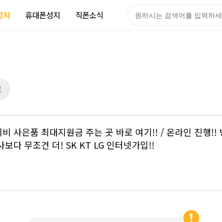
성지
휴대폰성지
직폰소식
검색어
로
넷+티비 사은품 최대지원금 주는 곳 바로 여기!! / 온라인 진행
사보다 무조건 더! SK KT LG 인터넷가입!!