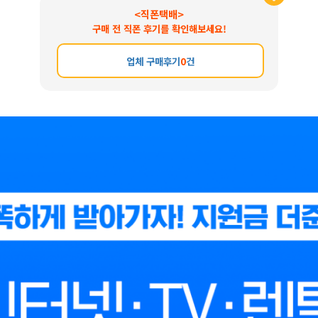
<직폰택배>
구매 전 직폰 후기를 확인해보세요!
업체 구매후기
0
건