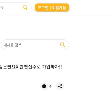
로그인
| 회원가입
!! 방문필요X 간편접수로 가입하자!!
댓
공
0
글
유
수