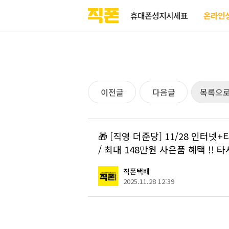
부산
양산
김해
울산
다름
검색
홈페이지
홈페이지
홈페이지
홈페이지
휴대폰성지시세표
온라인
제작
제작
제작
제작
피코소프트
피코소프트
피코소프트
피코소프트
이전글
다음글
목록으
🎁 [직영 더준당] 11/28 인터
/ 최대 148만원 사은품 혜택 !! 타
직폰택배
2025.11.28 12:39