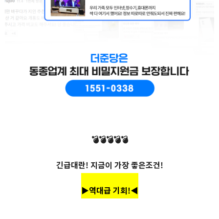
💣💣💣💣💣
긴급대란! 지금이 가장 좋은조건!
▶역대급 기회!◀