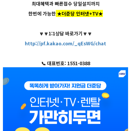
최대혜택과 빠른접수 당일설치까지
한번에 가능한
★더준당 인터넷+TV★
🔽🔽1:1상담 바로가기🔽🔽
http://pf.kakao.com/_qEsWG/chat
📞 대표번호: 1551-0388