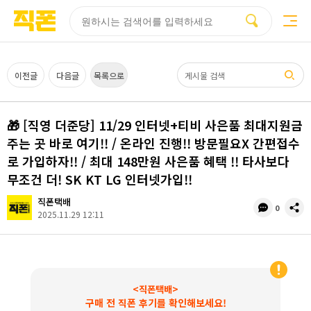
부산
양산
김해
울산
부산
양산
울산
김해
검색
홈페이지
홈페이지
홈페이지
홈페이지
검색엔진
검색엔진
검색엔진
검색엔진
제작
제작
제작
제작
최적화
최적화
최적화
최적화
피코소프트
피코소프트
피코소프트
피코소프트
피코소프트
피코소프트
피코소프트
피코소프트
검색어
이전글
다음글
목록으로
🎁 [직영 더준당] 11/29 인터넷+티비 사은품 최대지원금
주는 곳 바로 여기!! / 온라인 진행!! 방문필요X 간편접수
로 가입하자!! / 최대 148만원 사은품 혜택 !! 타사보다
무조건 더! SK KT LG 인터넷가입!!
직폰택배
댓
공
0
2025.11.29 12:11
글
유
수
<직폰택배>
구매 전 직폰 후기를 확인해보세요!