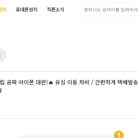
성지
휴대폰성지
직폰소식
검색어
로
U, 플립 공짜‼️ 아이폰 대란!🔥 유심 이동 차비 / 간편하게 택배
‼️