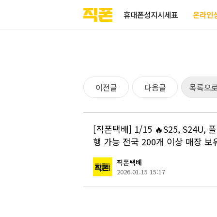
부산
양산
김해
울산
다름
검색
홈페이지
홈페이지
홈페이지
홈페이지
휴대폰성지시세표
온라인
제작
제작
제작
제작
피코소프트
피코소프트
피코소프트
피코소프트
이전글
다음글
목록으
[직폰택배] 1/15 🔥S25, S24
행 가능 ‼️전국 200개 이상 매장 보유 
직폰택배
2026.01.15 15:17