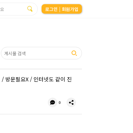
로그인
| 회원가입
발송 / 방문필요X / 인터넷도 같이 진
댓
공
0
글
유
수