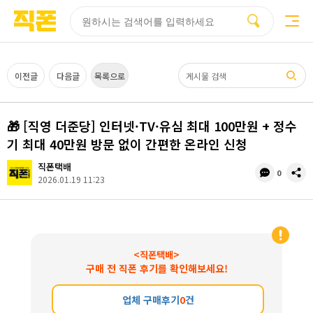
부산
양산
김해
울산
다름
검색
홈페이지
홈페이지
홈페이지
홈페이지
제작
제작
제작
제작
피코소프트
피코소프트
피코소프트
피코소프트
검색어
이전글
다음글
목록으로
🎁 [직영 더준당] 인터넷·TV·유심 최대 100만원 + 정수
기 최대 40만원 방문 없이 간편한 온라인 신청
직폰택배
댓
공
0
2026.01.19 11:23
글
유
수
<직폰택배>
구매 전 직폰 후기를 확인해보세요!
업체 구매후기
0
건