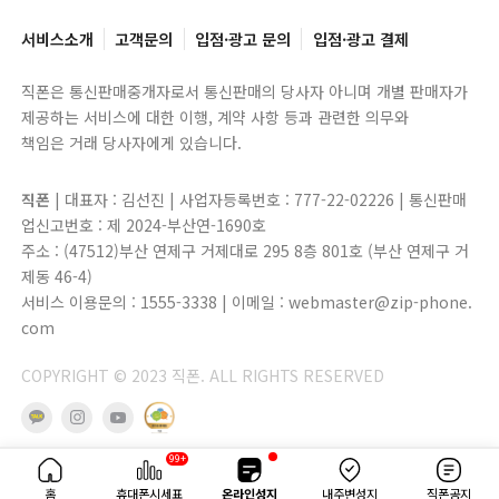
서비스소개
고객문의
입점·광고 문의
입점·광고 결제
직폰은 통신판매중개자로서 통신판매의 당사자 아니며 개별 판매자가
제공하는 서비스에 대한 이행, 계약 사항 등과 관련한 의무와
책임은 거래 당사자에게 있습니다.
직폰
| 대표자 : 김선진 | 사업자등록번호 : 777-22-02226 | 통신판매
업신고번호 : 제 2024-부산연-1690호
주소 : (47512)부산 연제구 거제대로 295 8층 801호 (부산 연제구 거
제동 46-4)
서비스 이용문의 : 1555-3338 | 이메일 : webmaster@zip-phone.
com
COPYRIGHT © 2023 직폰. ALL RIGHTS RESERVED
99+
홈
휴대폰시세표
온라인성지
내주변성지
직폰공지