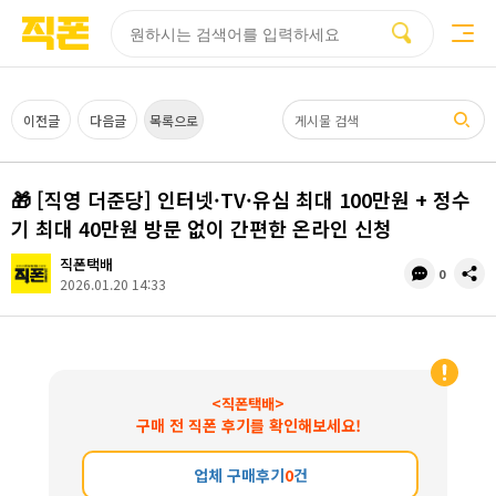
부산
양산
김해
울산
다름
검색
홈페이지
홈페이지
홈페이지
홈페이지
제작
제작
제작
제작
피코소프트
피코소프트
피코소프트
피코소프트
검색어
이전글
다음글
목록으로
🎁 [직영 더준당] 인터넷·TV·유심 최대 100만원 + 정수
기 최대 40만원 방문 없이 간편한 온라인 신청
직폰택배
댓
공
0
2026.01.20 14:33
글
유
수
<직폰택배>
구매 전 직폰 후기를 확인해보세요!
업체 구매후기
0
건