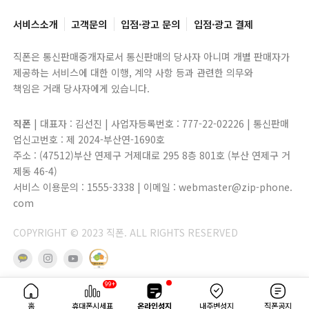
서비스소개
고객문의
입점·광고 문의
입점·광고 결제
직폰은 통신판매중개자로서 통신판매의 당사자 아니며 개별 판매자가
제공하는 서비스에 대한 이행, 계약 사항 등과 관련한 의무와
책임은 거래 당사자에게 있습니다.
직폰
| 대표자 : 김선진 | 사업자등록번호 : 777-22-02226 | 통신판매
업신고번호 : 제 2024-부산연-1690호
주소 : (47512)부산 연제구 거제대로 295 8층 801호 (부산 연제구 거
제동 46-4)
서비스 이용문의 : 1555-3338 | 이메일 : webmaster@zip-phone.
com
COPYRIGHT © 2023 직폰. ALL RIGHTS RESERVED
99+
홈
휴대폰시세표
온라인성지
내주변성지
직폰공지