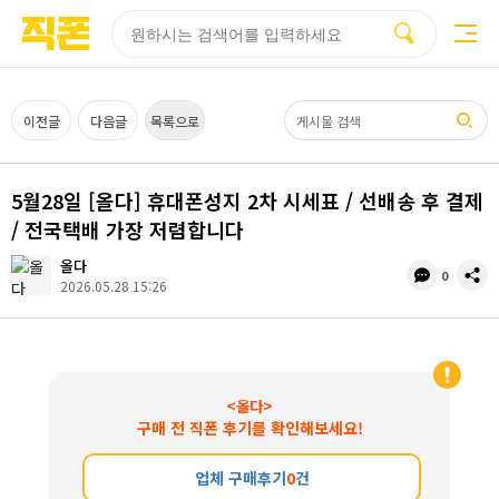
부산
양산
김해
울산
다름
검색
홈페이지
홈페이지
홈페이지
홈페이지
제작
제작
제작
제작
피코소프트
피코소프트
피코소프트
피코소프트
검색어
이전글
다음글
목록으로
5월28일 [올다] 휴대폰성지 2차 시세표 / 선배송 후 결제
/ 전국택배 가장 저렴합니다
올다
댓
공
0
2026.05.28 15:26
글
유
수
<올다>
구매 전 직폰 후기를 확인해보세요!
업체 구매후기
0
건