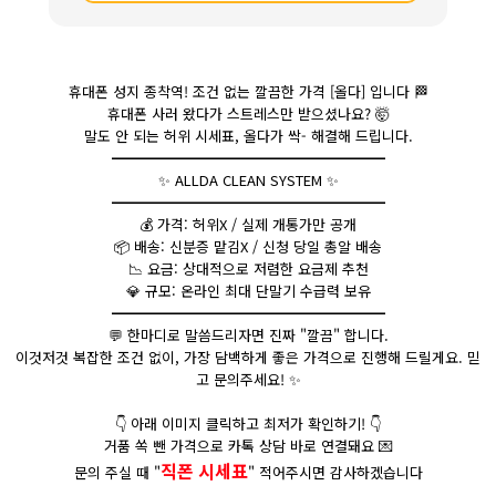
휴대폰 성지 종착역! 조건 없는 깔끔한 가격 [올다] 입니다
🏁
휴대폰 사러 왔다가 스트레스만 받으셨나요?
🤯
말도 안 되는 허위 시세표, 올다가 싹- 해결해 드립니다.
━━━━━━━━━━━━━━━━━━━
✨ ALLDA CLEAN SYSTEM ✨
━━━━━━━━━━━━━━━━━━━
💰
가격: 허위X / 실제 개통가만 공개
📦
배송: 신분증 맡김X / 신청 당일 총알 배송
📉
요금: 상대적으로 저렴한 요금제 추천
💎
규모: 온라인 최대 단말기 수급력 보유
━━━━━━━━━━━━━━━━━━━
💬
한마디로 말씀드리자면 진짜 "깔끔" 합니다.
이것저것 복잡한 조건 없이, 가장 담백하게 좋은 가격으로 진행해 드릴게요. 믿
고 문의주세요! ✨
👇
아래 이미지 클릭하고 최저가 확인하기!
👇
거품 쏙 뺀 가격으로 카톡 상담 바로 연결돼요
💌
직폰 시세표
문의 주실 때 "
" 적어주시면 감사하겠습니다