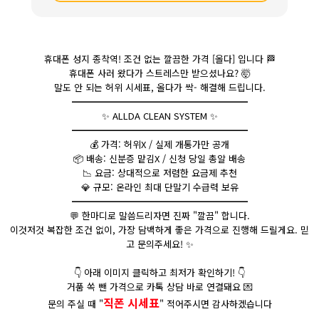
휴대폰 성지 종착역! 조건 없는 깔끔한 가격 [올다] 입니다
🏁
휴대폰 사러 왔다가 스트레스만 받으셨나요?
🤯
말도 안 되는 허위 시세표, 올다가 싹- 해결해 드립니다.
━━━━━━━━━━━━━━━━━━━
✨ ALLDA CLEAN SYSTEM ✨
━━━━━━━━━━━━━━━━━━━
💰
가격: 허위X / 실제 개통가만 공개
📦
배송: 신분증 맡김X / 신청 당일 총알 배송
📉
요금: 상대적으로 저렴한 요금제 추천
💎
규모: 온라인 최대 단말기 수급력 보유
━━━━━━━━━━━━━━━━━━━
💬
한마디로 말씀드리자면 진짜 "깔끔" 합니다.
이것저것 복잡한 조건 없이, 가장 담백하게 좋은 가격으로 진행해 드릴게요. 믿
고 문의주세요! ✨
👇
아래 이미지 클릭하고 최저가 확인하기!
👇
거품 쏙 뺀 가격으로 카톡 상담 바로 연결돼요
💌
직폰 시세표
문의 주실 때 "
" 적어주시면 감사하겠습니다