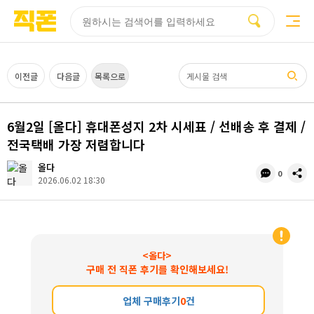
부산
양산
김해
울산
다름
검색
홈페이지
홈페이지
홈페이지
홈페이지
제작
제작
제작
제작
피코소프트
피코소프트
피코소프트
피코소프트
검색어
이전글
다음글
목록으로
6월2일 [올다] 휴대폰성지 2차 시세표 / 선배송 후 결제 /
전국택배 가장 저렴합니다
올다
댓
공
0
2026.06.02 18:30
글
유
수
<올다>
구매 전 직폰 후기를 확인해보세요!
업체 구매후기
0
건