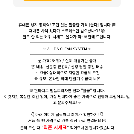
휴대폰 성지 종착역! 조건 없는 깔끔한 가격 [올다] 입니다
🏁
휴대폰 사러 왔다가 스트레스만 받으셨나요?
🤯
말도 안 되는 허위 시세표, 올다가 싹- 해결해 드립니다.
━━━━━━━━━━━━━━━━━━━
✨ ALLDA CLEAN SYSTEM ✨
━━━━━━━━━━━━━━━━━━━
💰
가격: 허위X / 실제 개통가만 공개
📦
배송: 신분증 맡김X / 신청 당일 총알 배송
📉
요금: 상대적으로 저렴한 요금제 추천
💎
규모: 온라인 최대 단말기 수급력 보유
━━━━━━━━━━━━━━━━━━━
💬
한마디로 말씀드리자면 진짜 "깔끔" 합니다.
이것저것 복잡한 조건 없이, 가장 담백하게 좋은 가격으로 진행해 드릴게요. 믿
고 문의주세요! ✨
👇
아래 이미지 클릭하고 최저가 확인하기!
👇
거품 쏙 뺀 가격으로 카톡 상담 바로 연결돼요
💌
직폰 시세표
문의 주실 때 "
" 적어주시면 감사하겠습니다