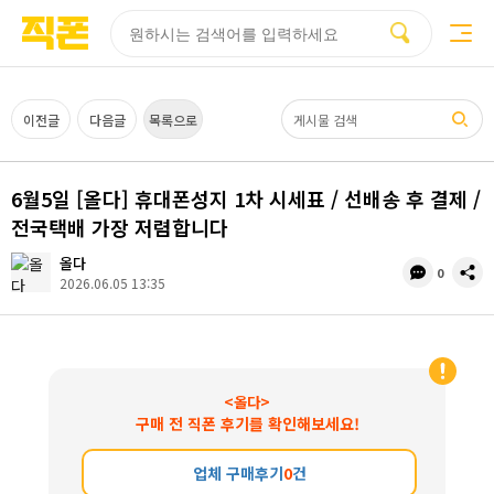
부산
양산
김해
울산
부산
양산
울산
김해
검색
홈페이지
홈페이지
홈페이지
홈페이지
검색엔진
검색엔진
검색엔진
검색엔진
제작
제작
제작
제작
최적화
최적화
최적화
최적화
피코소프트
피코소프트
피코소프트
피코소프트
피코소프트
피코소프트
피코소프트
피코소프트
검색어
이전글
다음글
목록으로
6월5일 [올다] 휴대폰성지 1차 시세표 / 선배송 후 결제 /
전국택배 가장 저렴합니다
올다
댓
공
0
2026.06.05 13:35
글
유
수
<올다>
구매 전 직폰 후기를 확인해보세요!
업체 구매후기
0
건