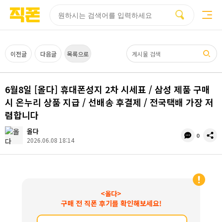
부산
양산
김해
울산
다름
검색
홈페이지
홈페이지
홈페이지
홈페이지
제작
제작
제작
제작
피코소프트
피코소프트
피코소프트
피코소프트
검색어
이전글
다음글
목록으로
6월8일 [올다] 휴대폰성지 2차 시세표 / 삼성 제품 구매
시 온누리 상품 지급 / 선배송 후결제 / 전국택배 가장 저
렴합니다
올다
댓
공
0
2026.06.08 18:14
글
유
수
<올다>
구매 전 직폰 후기를 확인해보세요!