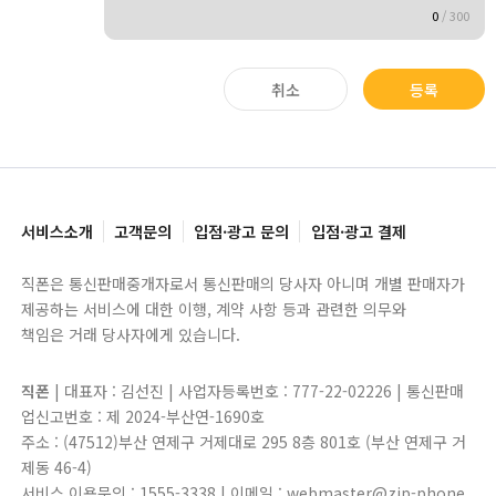
0
/
300
취소
등록
서비스소개
고객문의
입점·광고 문의
입점·광고 결제
직폰은 통신판매중개자로서 통신판매의 당사자 아니며 개별 판매자가
제공하는 서비스에 대한 이행, 계약 사항 등과 관련한 의무와
책임은 거래 당사자에게 있습니다.
직폰
| 대표자 : 김선진 | 사업자등록번호 : 777-22-02226 | 통신판매
업신고번호 : 제 2024-부산연-1690호
주소 : (47512)부산 연제구 거제대로 295 8층 801호 (부산 연제구 거
제동 46-4)
서비스 이용문의 : 1555-3338 | 이메일 : webmaster@zip-phone.