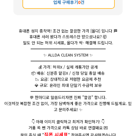
업체 구매후기
0
건
휴대폰 성지 종착역! 조건 없는 깔끔한 가격 [올다] 입니다
🏁
휴대폰 사러 왔다가 스트레스만 받으셨나요?
🤯
말도 안 되는 허위 시세표, 올다가 싹- 해결해 드립니다.
━━━━━━━━━━━━━━━━━━━
✨ ALLDA CLEAN SYSTEM ✨
━━━━━━━━━━━━━━━━━━━
💰
가격: 허위X / 실제 개통가만 공개
📦
배송: 신분증 맡김X / 신청 당일 총알 배송
📉
요금: 상대적으로 저렴한 요금제 추천
💎
규모: 온라인 최대 단말기 수급력 보유
━━━━━━━━━━━━━━━━━━━
💬
한마디로 말씀드리자면 진짜 "깔끔" 합니다.
이것저것 복잡한 조건 없이, 가장 담백하게 좋은 가격으로 진행해 드릴게요. 믿
고 문의주세요! ✨
👇
아래 이미지 클릭하고 최저가 확인하기!
👇
거품 쏙 뺀 가격으로 카톡 상담 바로 연결돼요
💌
직폰 시세표
문의 주실 때 "
" 적어주시면 감사하겠습니다