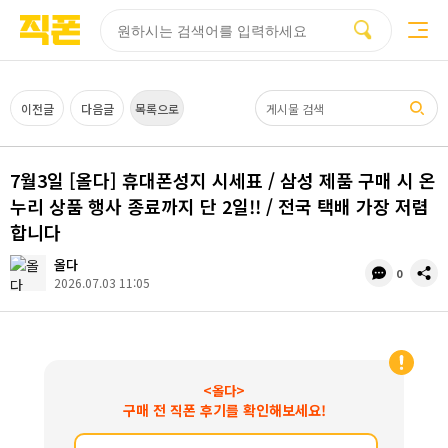
부산
양산
김해
울산
다름
검색
홈페이지
홈페이지
홈페이지
홈페이지
제작
제작
제작
제작
피코소프트
피코소프트
피코소프트
피코소프트
검색어
이전글
다음글
목록으로
7월3일 [올다] 휴대폰성지 시세표 / 삼성 제품 구매 시 온
누리 상품 행사 종료까지 단 2일!! / 전국 택배 가장 저렴
합니다
올다
댓
공
0
2026.07.03 11:05
글
유
수
<올다>
구매 전 직폰 후기를 확인해보세요!