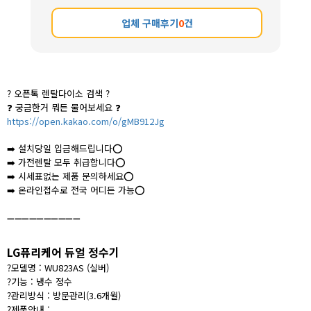
업체 구매후기
0
건
?
오픈톡 렌탈다이소 검색
?
❓ 궁금한거 뭐든 물어보세요 ❓
https://open.kakao.com/o/gMB912Jg
➡️
설치당일 입금해드립니다
⭕️
➡️
가전렌탈 모두 취급합니다
⭕️
➡️
시세표없는 제품 문의하세요
⭕️
➡️
온라인접수로 전국 어디든 가능
⭕️
➖➖➖➖➖➖➖➖➖➖
LG퓨리케어 듀얼 정수기
?
모델명 :
WU823AS (실버)
?
기능 : 냉수 정수
?
관리방식 : 방문관리(3.6개월)
?
제품안내 :