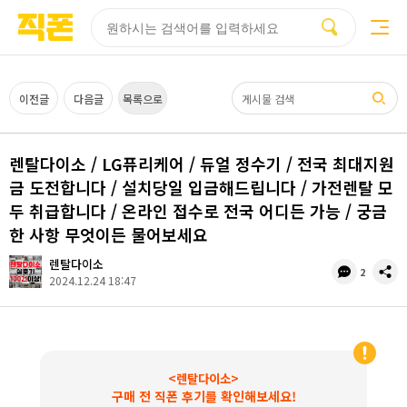
부산
양산
김해
울산
다름
검색
홈페이지
홈페이지
홈페이지
홈페이지
제작
제작
제작
제작
피코소프트
피코소프트
피코소프트
피코소프트
검색어
이전글
다음글
목록으로
렌탈다이소 / LG퓨리케어 / 듀얼 정수기 / 전국 최대지원
금 도전합니다 / 설치당일 입금해드립니다 / 가전렌탈 모
두 취급합니다 / 온라인 접수로 전국 어디든 가능 / 궁금
한 사항 무엇이든 물어보세요
렌탈다이소
댓
공
2
2024.12.24 18:47
글
유
수
<렌탈다이소>
구매 전 직폰 후기를 확인해보세요!