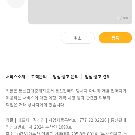
0
/
300
취소
등록
서비스소개
고객문의
입점·광고 문의
입점·광고 결제
직폰은 통신판매중개자로서 통신판매의 당사자 아니며 개별 판매자가
제공하는 서비스에 대한 이행, 계약 사항 등과 관련한 의무와
책임은 거래 당사자에게 있습니다.
직폰
| 대표자 : 김선진 | 사업자등록번호 : 777-22-02226 | 통신판매
업신고번호 : 제 2024-부산연-1690호
주소 : (47512)부산 연제구 거제대로 295 8층 801호 (부산 연제구 거