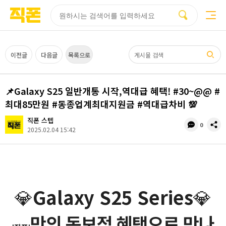
부산
양산
김해
울산
다름
검색
홈페이지
홈페이지
홈페이지
홈페이지
제작
제작
제작
제작
피코소프트
피코소프트
피코소프트
피코소프트
검색어
이전글
다음글
목록으로
📌Galaxy S25 일반개통 시작,역대급 혜택! #30~@@ #
최대85만원 #동종업계최대지원금 #역대급차비 💯‼️
직폰 스텝
댓
공
0
2025.02.04 15:42
글
유
수
💎
Galaxy S25 Series
💎
만의 독보적 혜택으로 만나