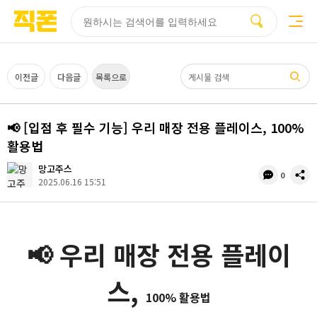
부산
양산
김해
울산
부산
양산
울산
김해
검색
홈페이지
홈페이지
홈페이지
홈페이지
검색엔진
검색엔진
검색엔진
검색엔진
제작
제작
제작
제작
최적화
최적화
최적화
최적화
피코소프트
피코소프트
피코소프트
피코소프트
피코소프트
피코소프트
피코소프트
피코소프트
검색어
이전글
다음글
목록으로
📢 [입점 후 필수 기능] 우리 매장 전용 플레이스, 100%
활용법
망고주스
댓
공
0
2025.06.16 15:51
글
유
수
📢 우리 매장 전용 플레이
스,
100% 활용법