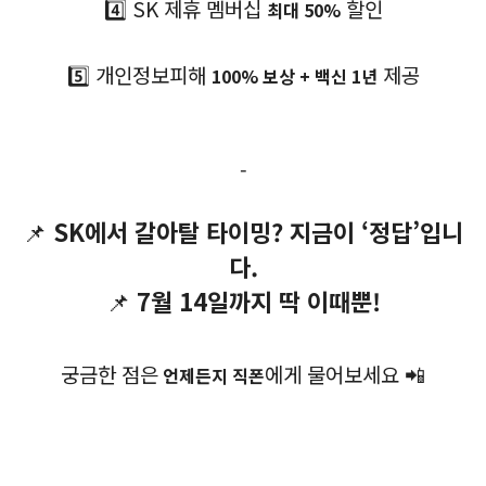
4️⃣ SK 제휴 멤버십
할인
최대 50%
5️⃣ 개인정보피해
제공
100% 보상 + 백신 1년
-
📌
SK에서 갈아탈 타이밍? 지금이 ‘정답’입니
다.
📌
7월 14일까지 딱 이때뿐!
궁금한 점은
에게 물어보세요 📲
언제든지 직폰