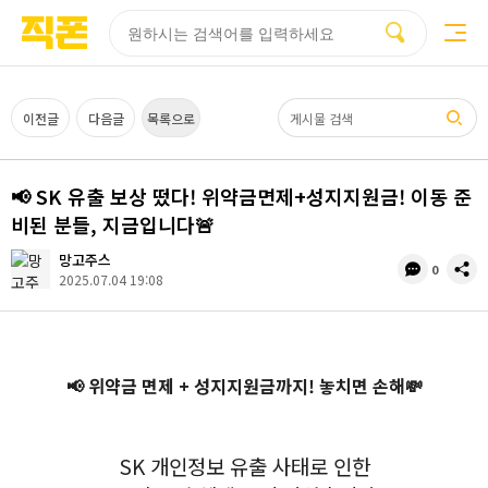
부산
양산
김해
울산
다름
검색
홈페이지
홈페이지
홈페이지
홈페이지
제작
제작
제작
제작
피코소프트
피코소프트
피코소프트
피코소프트
검색어
이전글
다음글
목록으로
📢 SK 유출 보상 떴다! 위약금면제+성지지원금! 이동 준
비된 분들, 지금입니다🚨
망고주스
댓
공
0
2025.07.04 19:08
글
유
수
📢 위약금 면제 + 성지지원금까지! 놓치면 손해💸
SK 개인정보 유출 사태로 인한