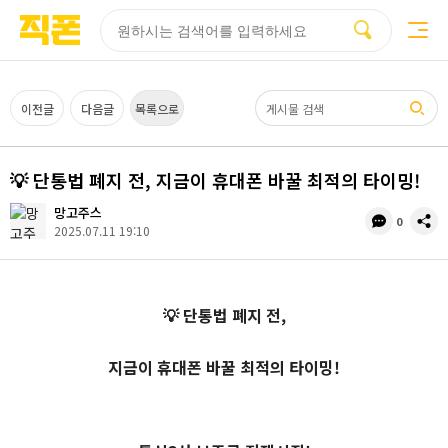
부산
양산
김해
울산
다름
검색
홈페이지
홈페이지
홈페이지
홈페이지
제작
제작
제작
제작
피코소프트
피코소프트
피코소프트
피코소프트
검색어
이전글
다음글
목록으로
💡 단통법 폐지 전, 지금이 휴대폰 바꿀 최적의 타이밍!
망고주스
댓
공
0
2025.07.11 19:10
글
유
수
💡 단통법 폐지 전,
지금이 휴대폰 바꿀 최적의 타이밍!