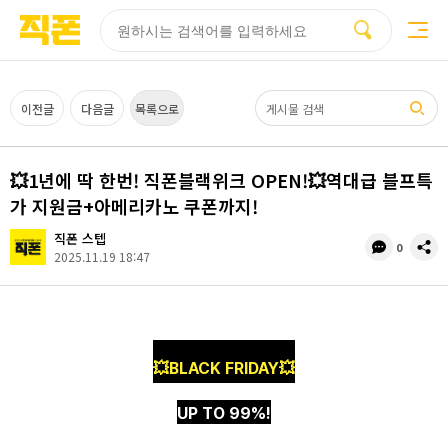
부산
양산
김해
울산
다름
검색
홈페이지
홈페이지
홈페이지
홈페이지
제작
제작
제작
제작
피코소프트
피코소프트
피코소프트
피코소프트
검색어
이전글
다음글
목록으로
💥1년에 딱 한번! 직폰블랙위크 OPEN!💥역대급 블프특
가 지원금+아메리카노 쿠폰까지!
직폰 스텝
댓
공
0
2025.11.19 18:47
글
유
수
💥
BLACK FRIDAY
💥
UP TO 99%
!