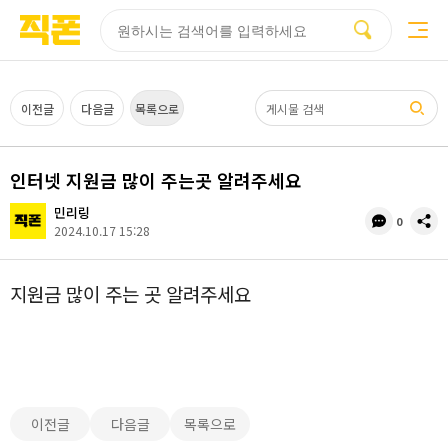
부산
양산
김해
울산
부산
양산
울산
김해
검색
홈페이지
홈페이지
홈페이지
홈페이지
검색엔진
검색엔진
검색엔진
검색엔진
제작
제작
제작
제작
최적화
최적화
최적화
최적화
피코소프트
피코소프트
피코소프트
피코소프트
피코소프트
피코소프트
피코소프트
피코소프트
검색어
이전글
다음글
목록으로
인터넷 지원금 많이 주는곳 알려주세요
민리링
댓
공
0
2024.10.17 15:28
글
유
수
지원금 많이 주는 곳 알려주세요
이전글
다음글
목록으로