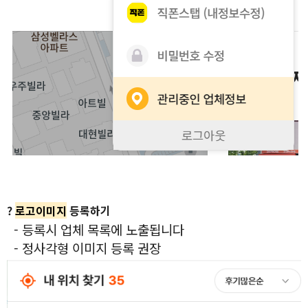
?
로고이미지
등록하기
-
등록시 업체 목록에 노출됩니다
-
정사각형 이미지 등록 권장