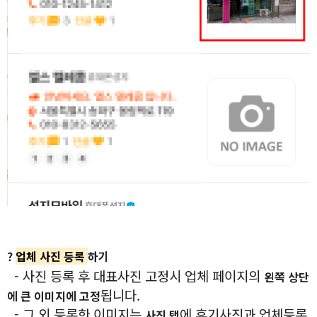
?
업체 사진 등록
하기
-
사진
등록 후 대표사진 고정시
업체 페이지의
왼쪽 상단
됩니다.
에 큰 이미지에 고정
-
그 외 등록한 이미지는
에 후기사진과 업체등록
사진 탭