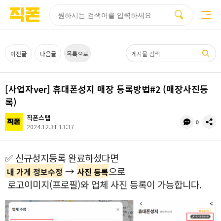
부산
양산
김해
울산
다름
검색
홈페이지
홈페이지
홈페이지
홈페이지
제작
제작
제작
제작
피코소프트
피코소프트
피코소프트
피코소프트
검색어
이전글
다음글
목록으로
[사업자ver] 휴대폰성지 매장 등록방법#2 (매장사진등
록)
직폰스탭
댓
공
0
2024.12.31 13:37
글
유
수
✅ 신규성지등록 완료하셨다면
→
으로
내 가게 정보수정
사진 등록
로고이미지(프로필)와 업체 사진 등록이 가능합니다.