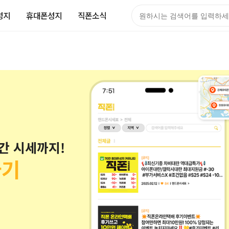
성지
휴대폰성지
직폰소식
간 시세까지!
하기