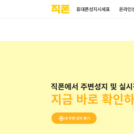
부산
양산
김해
울산
부산
양산
울산
김해
검색
홈페이지
홈페이지
홈페이지
홈페이지
검색엔진
검색엔진
검색엔진
검색엔진
휴대폰성지시세표
온라인
제작
제작
제작
제작
최적화
최적화
최적화
최적화
피코소프트
피코소프트
피코소프트
피코소프트
피코소프트
피코소프트
피코소프트
피코소프트
직폰에서 주변성지 및 실시
지금 바로 확인
내 주변 성지 찾기