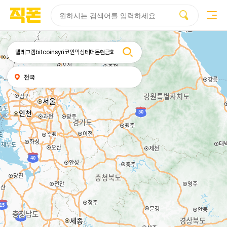
부산
양산
김해
울산
다름
검색
휴대폰성지시세표
휴대폰성지후기
성지커뮤니티
홈페이지
홈페이지
홈페이지
홈페이지
제작
제작
제작
제작
피코소프트
피코소프트
피코소프트
피코소프트
검색어
내
전국
위치
찾기