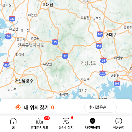
내 위치 찾기
0
32km
99+
내 위치 찾기
0
홈
휴대폰시세표
온라인성지
내주변성지
직폰공지