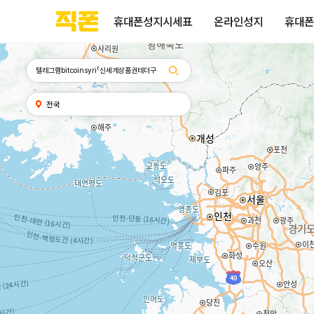
휴대폰성지시세표
휴대폰성지후기
성지커뮤니티
부산
양산
김해
울산
다름
검색
홈페이지
홈페이지
홈페이지
홈페이지
휴대폰성지시세표
온라인성지
휴대폰
제작
제작
제작
제작
피코소프트
피코소프트
피코소프트
피코소프트
검색어
내
전국
위치
찾기