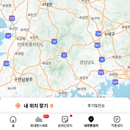
내 위치 찾기
0
32km
99+
내 위치 찾기
0
홈
휴대폰시세표
온라인성지
내주변성지
직폰공지