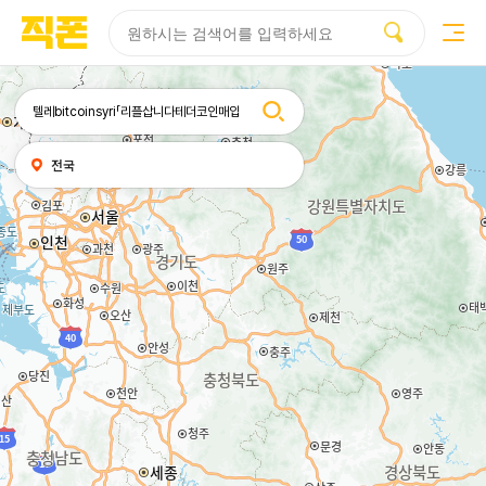
부산
양산
김해
울산
부산
양산
울산
김해
검색
휴대폰성지시세표
휴대폰성지후기
성지커뮤니티
홈페이지
홈페이지
홈페이지
홈페이지
검색엔진
검색엔진
검색엔진
검색엔진
제작
제작
제작
제작
최적화
최적화
최적화
최적화
피코소프트
피코소프트
피코소프트
피코소프트
피코소프트
피코소프트
피코소프트
피코소프트
검색어
내
전국
위치
찾기