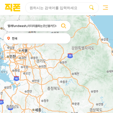
부산
양산
김해
울산
부산
양산
울산
김해
검색
휴대폰성지시세표
휴대폰성지후기
성지커뮤니티
홈페이지
홈페이지
홈페이지
홈페이지
검색엔진
검색엔진
검색엔진
검색엔진
제작
제작
제작
제작
최적화
최적화
최적화
최적화
피코소프트
피코소프트
피코소프트
피코소프트
피코소프트
피코소프트
피코소프트
피코소프트
검색어
내
전국
위치
찾기