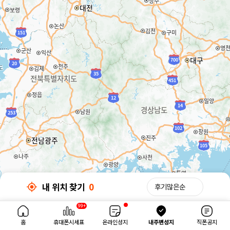
내 위치 찾기
0
32km
99+
내 위치 찾기
0
홈
휴대폰시세표
온라인성지
내주변성지
직폰공지