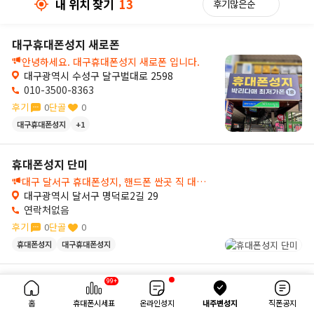
내 위치 찾기
13
대구휴대폰성지 새로폰
3
2
2
대구휴대폰성지 새로폰
당근폰 대구달서점
안녕하세요. 대구휴대폰성지 새로폰 입니다.
대구광역시 수성구 달구벌대로 2598
010-3500-8363
후기
0
단골
0
대구휴대폰성지
+1
휴대폰성지 단미
대구 달서구 휴대폰성지, 핸드폰 싼곳 직 대구달서점입니다
대구광역시 달서구 명덕로2길 29
연락처없음
후기
0
단골
0
휴대폰성지
대구휴대폰성지
4km
99+
직폰 대구장기점
내 위치 찾기
13
대구 휴대폰 싸게 사는 법 찾는다면, 조건 없는 박리다매 대구성지 장기동직폰에서!💛
홈
휴대폰시세표
온라인성지
내주변성지
직폰공지