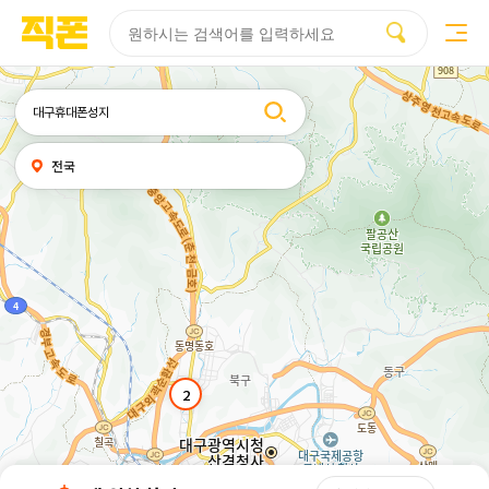
부산
양산
김해
울산
다름
검색
휴대폰성지시세표
휴대폰성지후기
성지커뮤니티
홈페이지
홈페이지
홈페이지
홈페이지
제작
제작
제작
제작
피코소프트
피코소프트
피코소프트
피코소프트
검색어
내
전국
위치
찾기
2
2