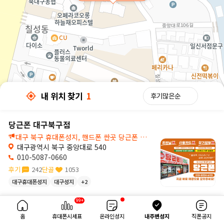
내 위치 찾기
1
당근폰 대구북구점
대구 북구 휴대폰성지, 핸드폰 싼곳 당근폰 대구북구점입니다🥕
대구광역시 북구 중앙대로 540
010-5087-0660
후기
242
단골
1053
대구휴대폰성지
대구성지
+2
30m
99+
내 위치 찾기
1
홈
휴대폰시세표
온라인성지
내주변성지
직폰공지