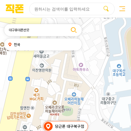
부산
양산
김해
울산
부산
양산
울산
김해
검색
휴대폰성지시세표
휴대폰성지후기
성지커뮤니티
홈페이지
홈페이지
홈페이지
홈페이지
검색엔진
검색엔진
검색엔진
검색엔진
제작
제작
제작
제작
최적화
최적화
최적화
최적화
피코소프트
피코소프트
피코소프트
피코소프트
피코소프트
피코소프트
피코소프트
피코소프트
검색어
내
전국
위치
찾기
당근폰 대구북구점