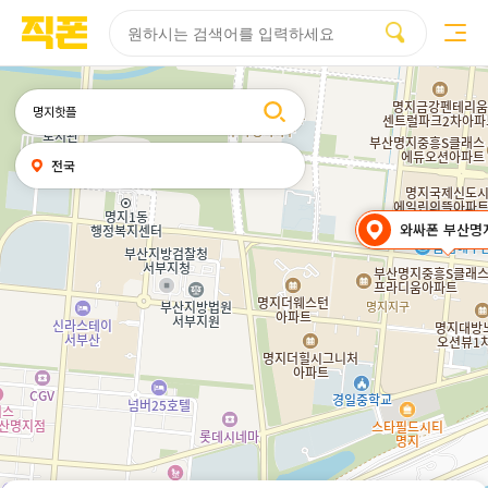
부산
양산
김해
울산
다름
검색
휴대폰성지시세표
휴대폰성지후기
성지커뮤니티
홈페이지
홈페이지
홈페이지
홈페이지
제작
제작
제작
제작
피코소프트
피코소프트
피코소프트
피코소프트
검색어
내
전국
위치
찾기
와싸폰 부산명