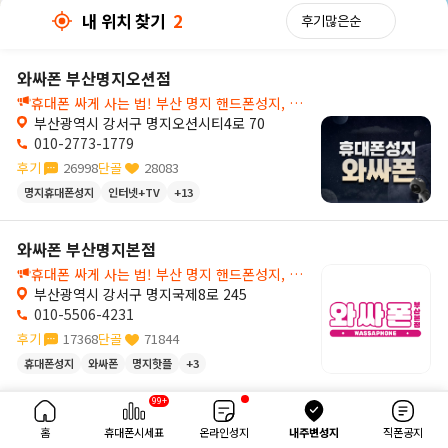
내 위치 찾기
2
와싸폰 부산명지오션점
휴대폰 싸게 사는 법! 부산 명지 핸드폰성지, 와싸폰 부산명지오션점!🚨
부산광역시 강서구 명지오션시티4로 70
010-2773-1779
후기
26998
단골
28083
명지휴대폰성지
인터넷+TV
+13
와싸폰 부산명지오션점
와싸폰 부산명지본점
휴대폰 싸게 사는 법! 부산 명지 핸드폰성지, 와싸폰 부산명지본점!🚨
부산광역시 강서구 명지국제8로 245
010-5506-4231
후기
17368
단골
71844
휴대폰성지
와싸폰
명지핫플
+3
250m
99+
내 위치 찾기
2
홈
휴대폰시세표
온라인성지
내주변성지
직폰공지