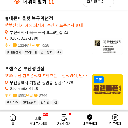
내 위치 찾기
11
휴대폰아울렛 북구덕천점
부산에서 가장 최저가! 부산 핸드폰성지 휴대폰아울렛 부산덕천점🔍
부산광역시 북구 금곡대로8번길 33
010-5813-1380
후기
12246
단골
7528
휴대폰성지
박리다매
인터넷TV
+7
7
프렌즈폰 부산정관점
🟡 부산 핸드폰성지 프렌즈폰 부산정관점, 믿고 찾는 부산 휴대폰매장
쿠폰
부산광역시 기장군 정관읍 정관로 578
010-6683-4110
후기
9553
단골
8744
박리다매
휴대폰성지
인터넷
+2
32km
99+
직폰 부산정관점
내 위치 찾기
11
홈
휴대폰시세표
온라인성지
내주변성지
직폰공지
부산 휴대폰 싸게 사는 법 찾는다면, 조건 없는 박리다매 부산성지 정관직폰에서!💛