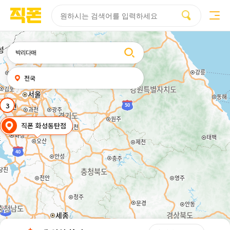
부산
양산
김해
울산
부산
양산
울산
김해
검색
휴대폰성지시세표
휴대폰성지후기
성지커뮤니티
홈페이지
홈페이지
홈페이지
홈페이지
검색엔진
검색엔진
검색엔진
검색엔진
제작
제작
제작
제작
최적화
최적화
최적화
최적화
피코소프트
피코소프트
피코소프트
피코소프트
피코소프트
피코소프트
피코소프트
피코소프트
검색어
내
전국
위치
찾기
3
직폰 화성동탄점