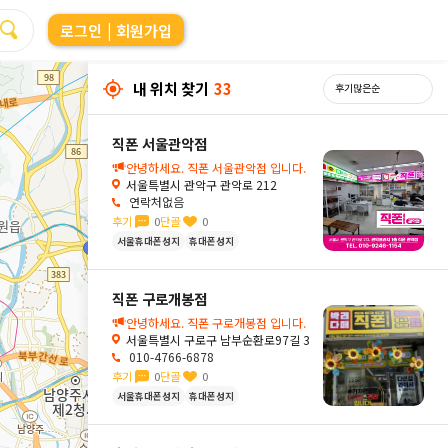
로그인
| 회원가입
내 위치 찾기
33
직폰 서울관악점
안녕하세요. 직폰 서울관악점 입니다.
서울특별시 관악구 관악로 212
연락처없음
후기
0
단골
0
서울휴대폰성지
휴대폰성지
직폰 구로개봉점
안녕하세요. 직폰 구로개봉점 입니다.
서울특별시 구로구 남부순환로97길 3
010-4766-6878
후기
0
단골
0
서울휴대폰성지
휴대폰성지