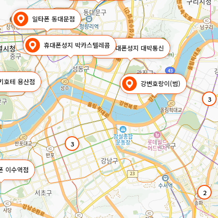
일타폰 동대문점
휴대폰성지 박카스텔레콤
휴대폰성지 대박통신
키호테 용산점
강변호랑이(범)
3
3
폰 이수역점
2