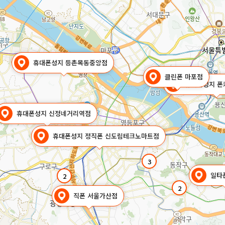
휴대폰성지 등촌목동중앙점
클린폰 마포점
휴대폰성지 폰
휴대폰성지 신정네거리역점
휴대폰성지 정직폰 신도림테크노마트점
3
일타
2
2
직폰 서울가산점