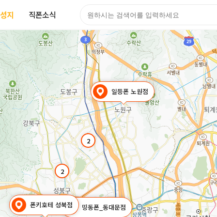
성지
직폰소식
일등폰 노원점
2
2
폰키호테 성북점
띵동폰_동대문점