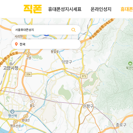
휴대폰성지시세표
휴대폰성지후기
성지커뮤니티
부산
양산
김해
울산
다름
검색
홈페이지
홈페이지
홈페이지
홈페이지
휴대폰성지시세표
온라인성지
휴대폰
제작
제작
제작
제작
피코소프트
피코소프트
피코소프트
피코소프트
검색어
내
전국
위치
찾기