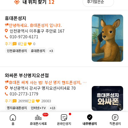
내 위치 찾기
12
휴대폰성지
당근폰 대구수성점
안녕하세요. 휴대폰성지 입니다.
인천광역시 미추홀구 주안로 167
010-9720-6171
후기
0
단골
0
인천휴대폰성지
휴대폰성지
+3
7
와싸폰 부산명지오션점
휴대폰 싸게 사는 법! 부산 명지 핸드폰성지, 와싸폰 부산명지오션점!🚨
부산광역시 강서구 명지오션시티4로 70
010-2773-1779
후기
26998
단골
28083
명지휴대폰성지
인터넷+TV
+13
32km
99+
내 위치 찾기
12
휴대폰아울렛 북구덕천점
홈
휴대폰시세표
온라인성지
내주변성지
직폰공지