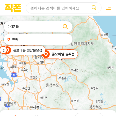
부산
양산
김해
울산
다름
검색
휴대폰성지시세표
휴대폰성지후기
성지커뮤니티
홈페이지
홈페이지
홈페이지
홈페이지
제작
제작
제작
제작
피코소프트
피코소프트
피코소프트
피코소프트
검색어
내
전국
위치
찾기
2
폰브라운 성남분당점
준모바일 원주점