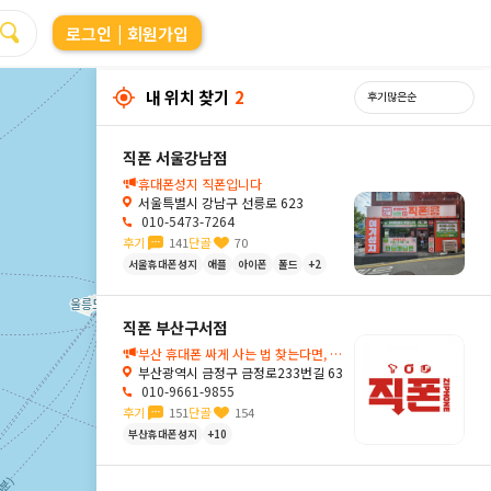
로그인
| 회원가입
내 위치 찾기
2
직폰 서울강남점
휴대폰성지 직폰입니다
서울특별시 강남구 선릉로 623
010-5473-7264
후기
141
단골
70
서울휴대폰성지
애플
아이폰
폴드
+2
직폰 부산구서점
부산 휴대폰 싸게 사는 법 찾는다면, 조건 없는 박리다매 부산성지 구서동직폰에서!💛
부산광역시 금정구 금정로233번길 63
010-9661-9855
후기
151
단골
154
부산휴대폰성지
+10