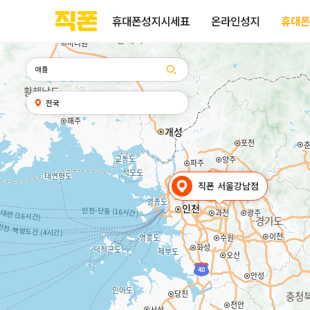
휴대폰성지시세표
휴대폰성지후기
성지커뮤니티
부산
양산
김해
울산
다름
검색
홈페이지
홈페이지
홈페이지
홈페이지
휴대폰성지시세표
온라인성지
휴대폰
제작
제작
제작
제작
피코소프트
피코소프트
피코소프트
피코소프트
검색어
내
전국
위치
찾기
직폰 서울강남점