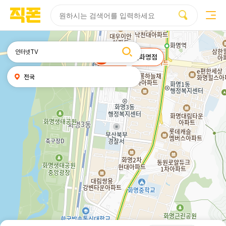
부산
양산
김해
울산
다름
검색
휴대폰성지시세표
휴대폰성지후기
성지커뮤니티
홈페이지
홈페이지
홈페이지
홈페이지
제작
제작
제작
제작
피코소프트
피코소프트
피코소프트
피코소프트
검색어
직폰 부산화명점
내
전국
위치
찾기