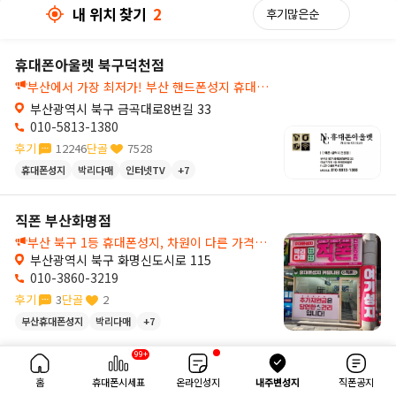
내 위치 찾기
2
휴대폰아울렛 북구덕천점
부산에서 가장 최저가! 부산 핸드폰성지 휴대폰아울렛 부산덕천점🔍
부산광역시 북구 금곡대로8번길 33
010-5813-1380
후기
12246
단골
7528
휴대폰성지
박리다매
인터넷TV
+7
직폰 부산화명점
부산 북구 1등 휴대폰성지, 차원이 다른 가격과 서비스로 만족 시킬수있도록 하겠습니다 ^^
부산광역시 북구 화명신도시로 115
휴대폰아울렛 북구덕천점
010-3860-3219
후기
3
단골
2
부산휴대폰성지
박리다매
+7
250m
99+
내 위치 찾기
2
홈
휴대폰시세표
온라인성지
내주변성지
직폰공지