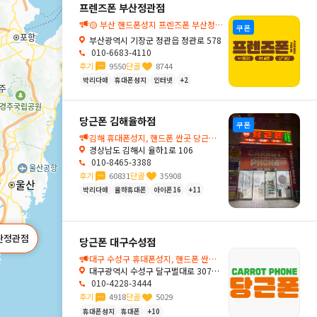
프렌즈폰 부산정관점
🟡 부산 핸드폰성지 프렌즈폰 부산정관점, 믿고 찾는 부산 휴대폰매장
쿠폰
부산광역시 기장군 정관읍 정관로 578
010-6683-4110
후기
9550
단골
8744
박리다매
휴대폰성지
인터넷
+2
당근폰 김해율하점
쿠폰
김해 휴대폰성지, 핸드폰 싼곳 당근폰 김해율하점입니다🥕
경상남도 김해시 율하1로 106
010-8465-3388
후기
60831
단골
35908
박리다매
율하휴대폰
아이폰16
+11
산정관점
당근폰 대구수성점
대구 수성구 휴대폰성지, 핸드폰 싼곳 당근폰 대구수성점입니다🥕
대구광역시 수성구 달구벌대로 3074-1
010-4228-3444
후기
4918
단골
5029
휴대폰성지
휴대폰
+10