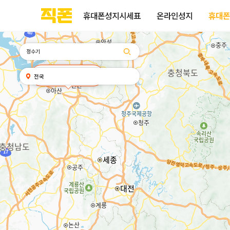
휴대폰성지시세표
휴대폰성지후기
성지커뮤니티
부산
양산
김해
울산
다름
검색
홈페이지
홈페이지
홈페이지
홈페이지
휴대폰성지시세표
온라인성지
휴대폰
제작
제작
제작
제작
피코소프트
피코소프트
피코소프트
피코소프트
검색어
내
직폰 천안불당점
전국
위치
찾기