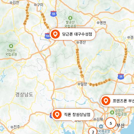
당근폰 대구수성점
프렌즈폰 부
직폰 창원상남점
5
2