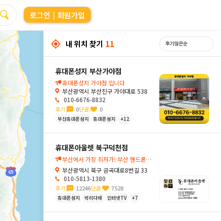
로그인
| 회원가입
내 위치 찾기
11
휴대폰성지 부산가야점
휴대폰성지 가야점 입니다
부산광역시 부산진구 가야대로 538
010-6676-8832
후기
0
단골
0
부산휴대폰성지
휴대폰성지
+12
휴대폰아울렛 북구덕천점
부산에서 가장 최저가! 부산 핸드폰성지 휴대폰아울렛 부산덕천점🔍
부산광역시 북구 금곡대로8번길 33
010-5813-1380
후기
12246
단골
7528
휴대폰성지
박리다매
인터넷TV
+7