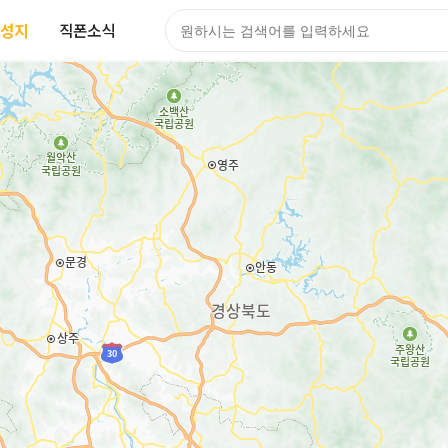
성지
직폰소식