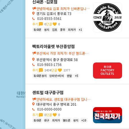
신싸폰 -김포점
안녕하세요 김포 최저가 신싸폰입니다 .
경기도 김포시 풍무로 73
010-8555-5561
후기
0
단골
0
휴대폰
성지
김포
풍무
최저가
+1
팩토리아울렛 부산중앙점
부산에서 가장 최저가! 부산 핸드폰성지 팩도리아울렛 부산중앙점🔍
부산광역시 중구 중앙대로 58
010-9803-1756
후기
1434
단골
1377
휴대폰성지
인터넷+티비
렌탈
+5
센트럴 대구중구점
안녕하세요. 센트럴 대구중구점 입니다.
대구광역시 중구 명덕로 201
010-0000-0000
후기
0
단골
0
휴대폰
대구
최저가
핸드폰
성지
+10