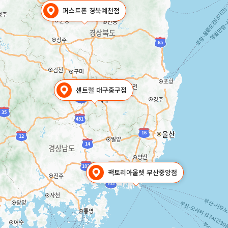
퍼스트폰 경북예천점
센트럴 대구중구점
팩토리아울렛 부산중앙점