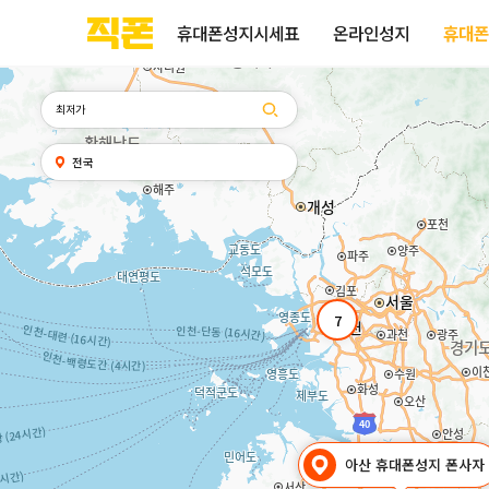
휴대폰성지시세표
휴대폰성지후기
성지커뮤니티
부산
양산
김해
울산
부산
양산
울산
김해
검색
홈페이지
홈페이지
홈페이지
홈페이지
검색엔진
검색엔진
검색엔진
검색엔진
휴대폰성지시세표
온라인성지
휴대폰
제작
제작
제작
제작
최적화
최적화
최적화
최적화
피코소프트
피코소프트
피코소프트
피코소프트
피코소프트
피코소프트
피코소프트
피코소프트
검색어
내
전국
위치
찾기
7
아산 휴대폰성지 폰사자