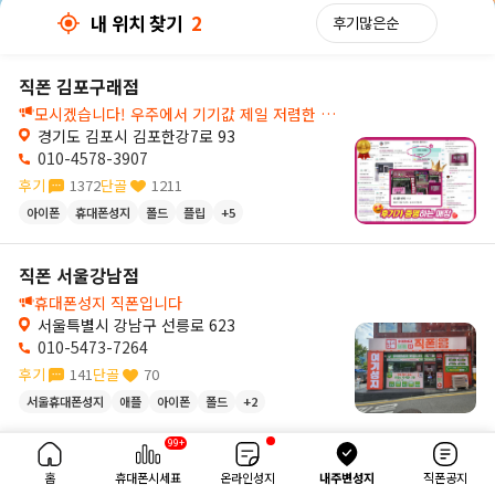
내 위치 찾기
2
직폰 서울강남점
직폰 김포구래점
모시겠습니다! 우주에서 기기값 제일 저렴한 직폰 김포점입니다!
경기도 김포시 김포한강7로 93
010-4578-3907
후기
1372
단골
1211
아이폰
휴대폰성지
폴드
플립
+5
직폰 서울강남점
휴대폰성지 직폰입니다
서울특별시 강남구 선릉로 623
010-5473-7264
후기
141
단골
70
서울휴대폰성지
애플
아이폰
폴드
+2
8km
99+
내 위치 찾기
2
홈
휴대폰시세표
온라인성지
내주변성지
직폰공지