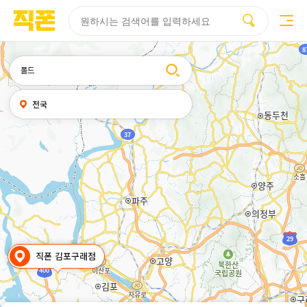
부산
양산
김해
울산
다름
검색
휴대폰성지시세표
휴대폰성지후기
성지커뮤니티
홈페이지
홈페이지
홈페이지
홈페이지
제작
제작
제작
제작
피코소프트
피코소프트
피코소프트
피코소프트
검색어
내
전국
위치
찾기
직폰 김포구래점