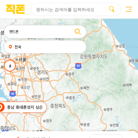
부산
양산
김해
울산
다름
검색
휴대폰성지시세표
휴대폰성지후기
성지커뮤니티
홈페이지
홈페이지
홈페이지
홈페이지
제작
제작
제작
제작
피코소프트
피코소프트
피코소프트
피코소프트
검색어
내
전국
위치
찾기
8
충남 휴대폰성지 심슨