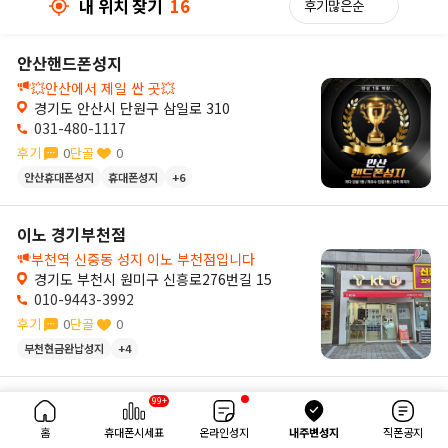
내 위치 찾기
16
안산핸드폰성지
💥안산에서 제일 싼 곳💥
센트럴 대구중구점
경기도 안산시 단원구 삼일로 310
031-480-1117
후기
0
단골
0
안산휴대폰성지
휴대폰성지
+6
이노 경기부천점
주휴대폰성지폰폰
2
부천역 신중동 성지 이노 부천점입니다
2
경기도 부천시 원미구 신흥로276번길 15
010-9443-3992
후기
0
단골
0
부천현금완납성지
+4
32km
99+
스마트폰샵 창원진해점
내 위치 찾기
16
안녕하세요. 스마트폰샵 창원진해점 입니다.
홈
휴대폰시세표
온라인성지
내주변성지
직폰공지