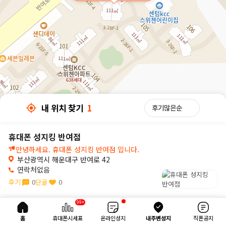
내 위치 찾기
1
휴대폰 성지킹 반여점
안녕하세요. 휴대폰 성지킹 반여점 입니다.
부산광역시 해운대구 반여로 42
연락처없음
후기
0
단골
0
30m
99+
내 위치 찾기
1
홈
휴대폰시세표
온라인성지
내주변성지
직폰공지