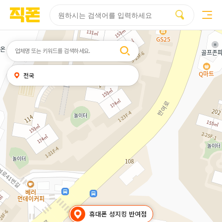
부산
양산
김해
울산
다름
검색
휴대폰성지시세표
휴대폰성지후기
성지커뮤니티
홈페이지
홈페이지
홈페이지
홈페이지
제작
제작
제작
제작
피코소프트
피코소프트
피코소프트
피코소프트
검색어
내
전국
위치
찾기
휴대폰 성지킹 반여점