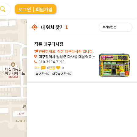
로그인
| 회원가입
내 위치 찾기
1
직폰 대구다사점
안녕하세요. 직폰 대구다사점 입니다.
대구광역시 달성군 다사읍 대실역북로1길 29-3
010-7934-7190
후기
0
단골
0
휴대폰성지
대구휴대폰성지