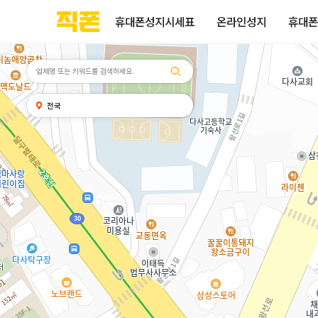
휴대폰성지시세표
휴대폰성지후기
성지커뮤니티
부산
양산
김해
울산
부산
양산
울산
김해
검색
홈페이지
홈페이지
홈페이지
홈페이지
검색엔진
검색엔진
검색엔진
검색엔진
휴대폰성지시세표
온라인성지
휴대폰
제작
제작
제작
제작
최적화
최적화
최적화
최적화
피코소프트
피코소프트
피코소프트
피코소프트
피코소프트
피코소프트
피코소프트
피코소프트
검색어
내
전국
위치
찾기