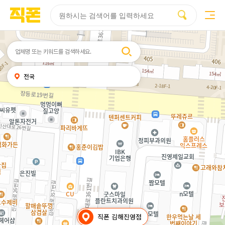
부산
양산
김해
울산
다름
검색
휴대폰성지시세표
휴대폰성지후기
성지커뮤니티
홈페이지
홈페이지
홈페이지
홈페이지
제작
제작
제작
제작
피코소프트
피코소프트
피코소프트
피코소프트
검색어
내
전국
위치
찾기
직폰 김해진영점