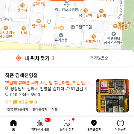
내 위치 찾기
1
직폰 김해진영점
김해 휴대폰 싸게 사는 법 찾는다면, 조건 없는 박리다매 김해성지 진영직폰에서!💛
경상남도 김해시 진영읍 김해대로361번길 8
010-3340-6500
후기
0
단골
0
진영휴대폰성지
휴대폰성지
직폰
30m
99+
내 위치 찾기
1
홈
휴대폰시세표
온라인성지
내주변성지
직폰공지