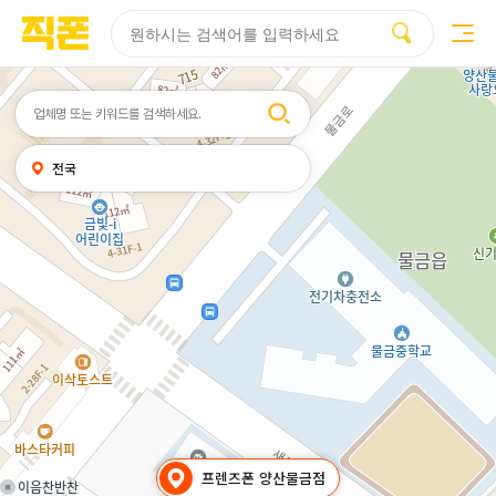
부산
양산
김해
울산
다름
검색
휴대폰성지시세표
휴대폰성지후기
성지커뮤니티
홈페이지
홈페이지
홈페이지
홈페이지
제작
제작
제작
제작
피코소프트
피코소프트
피코소프트
피코소프트
검색어
내
전국
위치
찾기
프렌즈폰 양산물금점