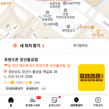
내 위치 찾기
1
프렌즈폰 양산물금점
🟡 양산 핸드폰성지 프렌즈폰 양산물금점, 믿고 찾는 양산 휴대폰매장
경상남도 양산시 물금읍 새실로 38
010-9119-2088
후기
3260
단골
2465
양산휴대폰성지
휴대폰성지
+2
30m
99+
내 위치 찾기
1
홈
휴대폰시세표
온라인성지
내주변성지
직폰공지