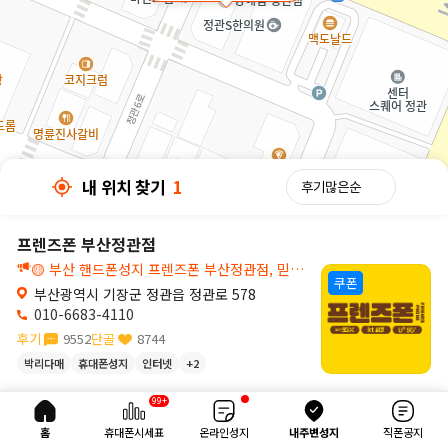
내 위치 찾기
1
프렌즈폰 부산정관점
🟡 부산 핸드폰성지 프렌즈폰 부산정관점, 믿고 찾는 부산 휴대폰매장
쿠폰
부산광역시 기장군 정관읍 정관로 578
010-6683-4110
후기
9552
단골
8744
박리다매
휴대폰성지
인터넷
+2
30m
99+
내 위치 찾기
1
홈
휴대폰시세표
온라인성지
내주변성지
직폰공지