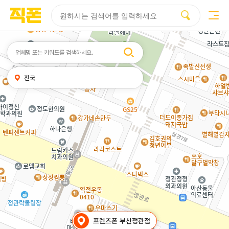
부산
양산
김해
울산
다름
검색
휴대폰성지시세표
휴대폰성지후기
성지커뮤니티
홈페이지
홈페이지
홈페이지
홈페이지
제작
제작
제작
제작
피코소프트
피코소프트
피코소프트
피코소프트
검색어
내
전국
위치
찾기
프렌즈폰 부산정관점