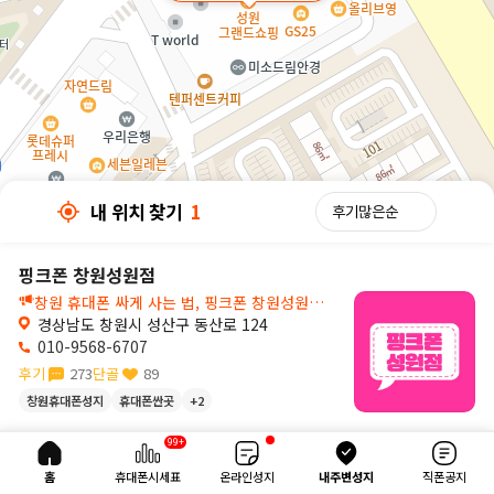
내 위치 찾기
1
핑크폰 창원성원점
창원 휴대폰 싸게 사는 법, 핑크폰 창원성원점에서 확인하세요!🌸
경상남도 창원시 성산구 동산로 124
010-9568-6707
후기
273
단골
89
창원휴대폰성지
휴대폰싼곳
+2
30m
99+
내 위치 찾기
1
홈
휴대폰시세표
온라인성지
내주변성지
직폰공지