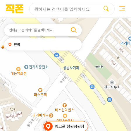
부산
양산
김해
울산
부산
양산
울산
김해
검색
휴대폰성지시세표
휴대폰성지후기
성지커뮤니티
홈페이지
홈페이지
홈페이지
홈페이지
검색엔진
검색엔진
검색엔진
검색엔진
제작
제작
제작
제작
최적화
최적화
최적화
최적화
피코소프트
피코소프트
피코소프트
피코소프트
피코소프트
피코소프트
피코소프트
피코소프트
검색어
내
전국
위치
찾기
핑크폰 창원성원점