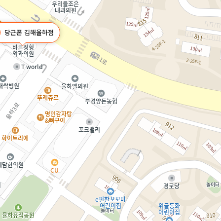
당근폰 김해율하점