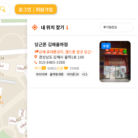
로그인
| 회원가입
내 위치 찾기
1
당근폰 김해율하점
쿠폰
김해 휴대폰성지, 핸드폰 싼곳 당근폰 김해율하점입니다🥕
경상남도 김해시 율하1로 106
010-8465-3388
후기
60831
단골
35908
박리다매
율하휴대폰
아이폰16
+11