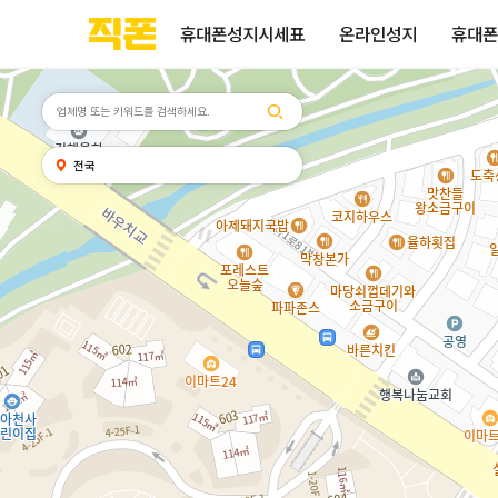
휴대폰성지시세표
휴대폰성지후기
성지커뮤니티
부산
양산
김해
울산
부산
양산
울산
김해
검색
홈페이지
홈페이지
홈페이지
홈페이지
검색엔진
검색엔진
검색엔진
검색엔진
휴대폰성지시세표
온라인성지
휴대폰
제작
제작
제작
제작
최적화
최적화
최적화
최적화
피코소프트
피코소프트
피코소프트
피코소프트
피코소프트
피코소프트
피코소프트
피코소프트
검색어
내
전국
위치
찾기