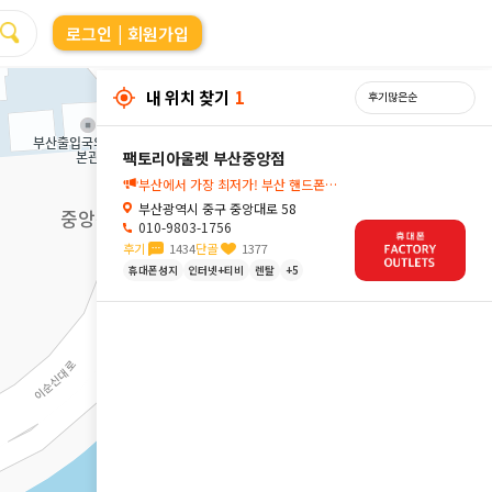
로그인
| 회원가입
내 위치 찾기
1
팩토리아울렛 부산중앙점
부산에서 가장 최저가! 부산 핸드폰성지 팩도리아울렛 부산중앙점🔍
부산광역시 중구 중앙대로 58
010-9803-1756
후기
1434
단골
1377
휴대폰성지
인터넷+티비
렌탈
+5