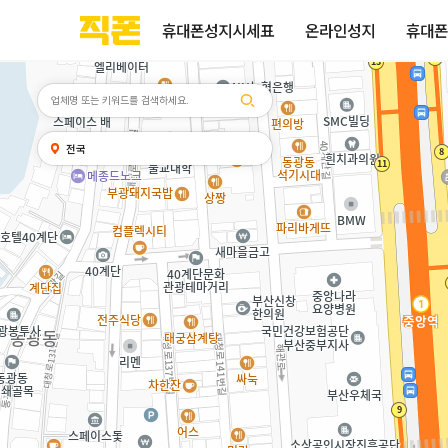
휴대폰성지시세표
휴대폰성지후기
성지커뮤니티
부산
양산
김해
울산
부산
양산
울산
김해
검색
홈페이지
홈페이지
홈페이지
홈페이지
검색엔진
검색엔진
검색엔진
검색엔진
휴대폰성지시세표
온라인성지
휴대폰
제작
제작
제작
제작
최적화
최적화
최적화
최적화
피코소프트
피코소프트
피코소프트
피코소프트
피코소프트
피코소프트
피코소프트
피코소프트
검색어
내
전국
위치
찾기