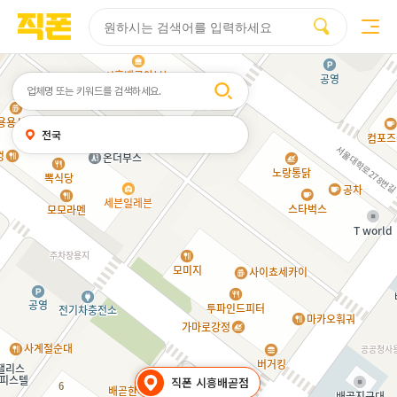
부산
양산
김해
울산
다름
검색
휴대폰성지시세표
휴대폰성지후기
성지커뮤니티
홈페이지
홈페이지
홈페이지
홈페이지
제작
제작
제작
제작
피코소프트
피코소프트
피코소프트
피코소프트
검색어
내
전국
위치
찾기
직폰 시흥배곧점