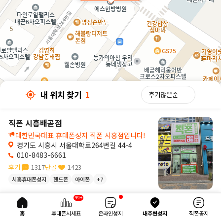
내 위치 찾기
1
직폰 시흥배곧점
대한민국대표 휴대폰성지 직폰 시흥점입니다!
경기도 시흥시 서울대학로264번길 44-4
010-8483-6661
후기
1317
단골
1423
시흥휴대폰성지
핸드폰
아이폰
+7
30m
99+
내 위치 찾기
1
홈
휴대폰시세표
온라인성지
내주변성지
직폰공지