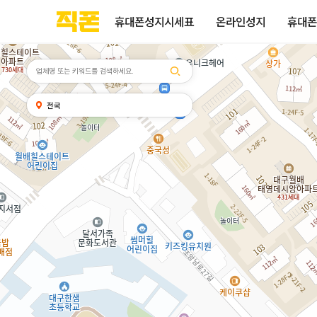
휴대폰성지시세표
휴대폰성지후기
성지커뮤니티
부산
양산
김해
울산
다름
검색
홈페이지
홈페이지
홈페이지
홈페이지
휴대폰성지시세표
온라인성지
휴대폰
제작
제작
제작
제작
피코소프트
피코소프트
피코소프트
피코소프트
검색어
내
전국
위치
찾기