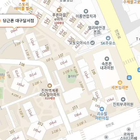
당근폰 대구달서점