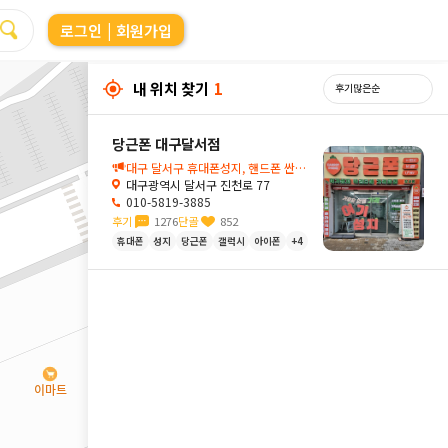
로그인
| 회원가입
내 위치 찾기
1
당근폰 대구달서점
대구 달서구 휴대폰성지, 핸드폰 싼곳 당근폰 대구달서점입니다🥕
대구광역시 달서구 진천로 77
010-5819-3885
후기
1276
단골
852
휴대폰
성지
당근폰
갤럭시
아이폰
+4