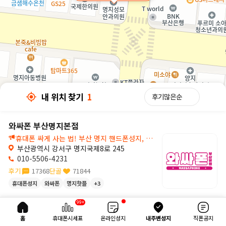
내 위치 찾기
1
와싸폰 부산명지본점
휴대폰 싸게 사는 법! 부산 명지 핸드폰성지, 와싸폰 부산명지본점!🚨
부산광역시 강서구 명지국제8로 245
010-5506-4231
후기
17368
단골
71844
휴대폰성지
와싸폰
명지핫플
+3
30m
99+
내 위치 찾기
1
홈
휴대폰시세표
온라인성지
내주변성지
직폰공지