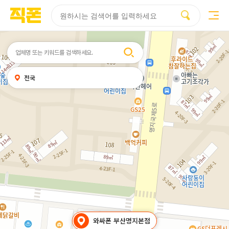
부산
양산
김해
울산
부산
양산
울산
김해
검색
휴대폰성지시세표
휴대폰성지후기
성지커뮤니티
홈페이지
홈페이지
홈페이지
홈페이지
검색엔진
검색엔진
검색엔진
검색엔진
제작
제작
제작
제작
최적화
최적화
최적화
최적화
피코소프트
피코소프트
피코소프트
피코소프트
피코소프트
피코소프트
피코소프트
피코소프트
검색어
내
전국
위치
찾기
와싸폰 부산명지본점