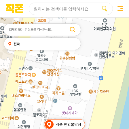
부산
양산
김해
울산
다름
검색
휴대폰성지시세표
휴대폰성지후기
성지커뮤니티
홈페이지
홈페이지
홈페이지
홈페이지
제작
제작
제작
제작
피코소프트
피코소프트
피코소프트
피코소프트
검색어
내
전국
위치
찾기
직폰 천안불당점