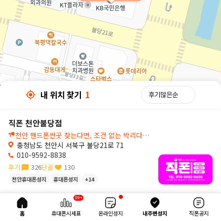
내 위치 찾기
1
직폰 천안불당점
천안 핸드폰싼곳 찾는다면, 조건 없는 박리다매 휴대폰성지 직폰에서!💛
충청남도 천안시 서북구 불당21로 71
010-9592-8838
후기
326
단골
130
천안휴대폰성지
휴대폰성지
+14
30m
99+
내 위치 찾기
1
홈
휴대폰시세표
온라인성지
내주변성지
직폰공지