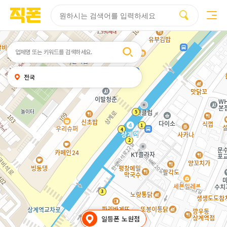
부산
양산
김해
울산
다름
검색
휴대폰성지시세표
휴대폰성지후기
성지커뮤니티
홈페이지
홈페이지
홈페이지
홈페이지
제작
제작
제작
제작
피코소프트
피코소프트
피코소프트
피코소프트
검색어
내
전국
위치
찾기
일등폰 노원점