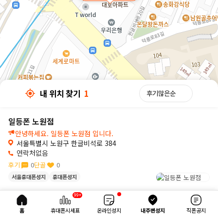
내 위치 찾기
1
일등폰 노원점
안녕하세요. 일등폰 노원점 입니다.
서울특별시 노원구 한글비석로 384
연락처없음
후기
0
단골
0
서울휴대폰성지
휴대폰성지
30m
99+
내 위치 찾기
1
홈
휴대폰시세표
온라인성지
내주변성지
직폰공지