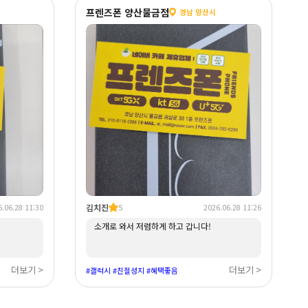
프렌즈폰 양산물금점
경남 양산시
김치진
.06.28 11:30
5
2026.06.28 11:26
소개로 와서 저렴하게 하고 갑니다!
더보기 >
더보기 >
#갤럭시 #친절성지 #혜택좋음