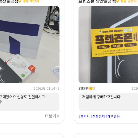
양산물금점
프렌즈폰 양산물금점
경남 양산시
경남 양산시
김태연
2026.07.01 14:43
5
2026
구매했어요 설명도 친절하시고
저렴하게 구매하고갑니다
다
더보기 >
#갤럭시 #친절성지 #혜택좋음