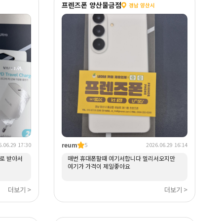
프렌즈폰 양산물금점
경남 양산시
reum
.06.29 17:30
5
2026.06.29 16:14
가로 받아서
매번 휴대폰할때 여기서합니다 멀리서오지만
여기가 가격이 제일좋아요
더보기 >
더보기 >