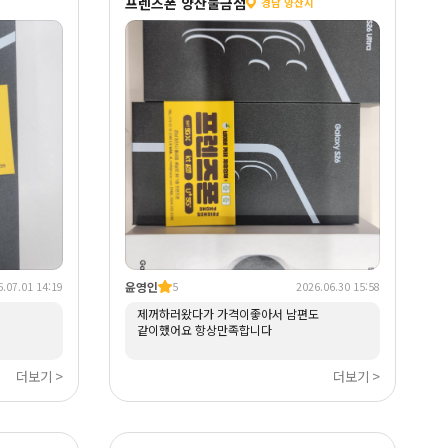
프렌즈폰 양산물금점
경남 양산시
윤영인
.07.01 14:19
5
2026.06.30 15:58
제꺼하러왔다가 가격이좋아서 남편도
같이했어요 항상만족합니다
더보기 >
더보기 >