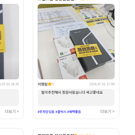
이행림
.07.01 18:39
5
2026.07.01 17:00
딸이추천해서 창원서왔습니다 싸고좋네요
더보기 >
더보기 >
#주차장있음 #갤럭시 #혜택좋음