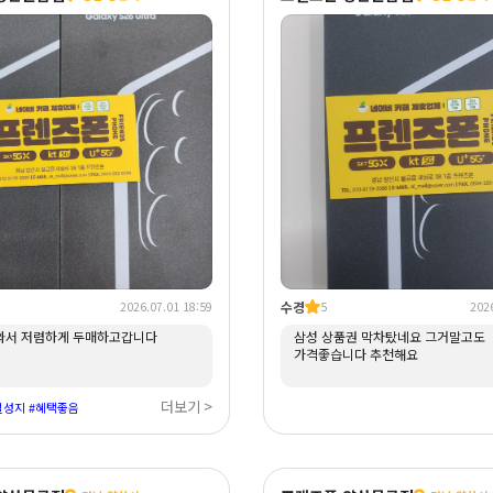
수경
2026.07.01 18:59
5
2026
와서 저렴하게 두매하고갑니다
삼성 상품권 막차탔네요 그거말고도
가격좋습니다 추천해요
더보기 >
절성지 #혜택좋음