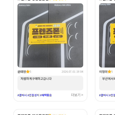
권태현
이정미
5
2026.07.01 19:04
5
저렴하게구매하고갑니다
부산에서
더보기 >
#갤럭시 #친절성지 #혜택좋음
#갤럭시 #친