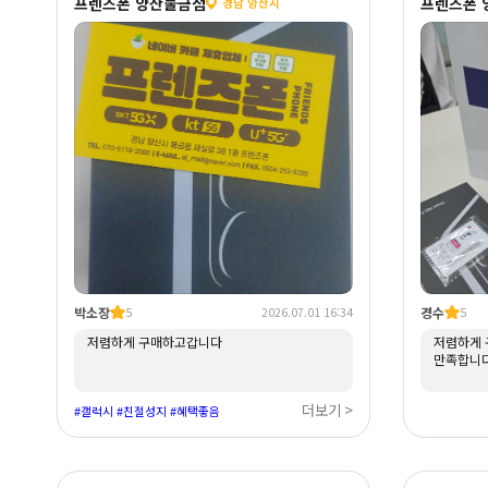
프렌즈폰 양산물금점
프렌즈폰 
경남 양산시
박소장
경수
5
2026.07.01 16:34
5
저렴하게 구매하고갑니다
저렴하게 
만족합니
더보기 >
#갤럭시 #친절성지 #혜택좋음