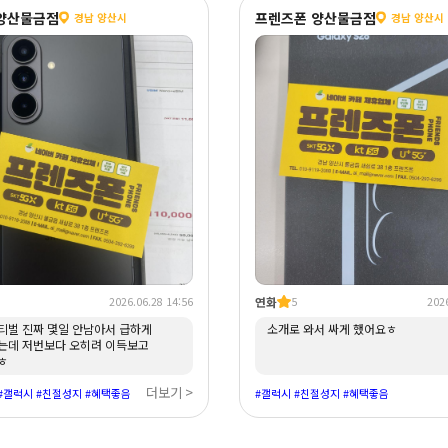
양산물금점
프렌즈폰 양산물금점
경남 양산시
경남 양산시
연화
2026.06.28 14:56
5
2026
티벌 진짜 몇일 안남아서 급하게
소개로 와서 싸게 했어요ㅎ
는데 저번보다 오히려 이득보고
ㅎ
더보기 >
#갤럭시 #친절성지 #혜택좋음
#갤럭시 #친절성지 #혜택좋음