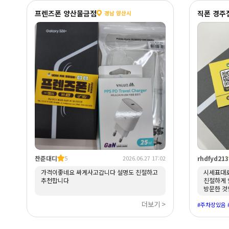
프렌즈폰 양산물금점
직폰 경주
경남 양산시
찬준대디
rhdfyd213
5
2026.06.27 17:02
가격이좋네요 싸게사고갑니다 설명도 친절하고
시세표대로
추천합니다
친절하게 
방문한 것
수 있었네
더보기 >
문제가 좀
해결해주셨