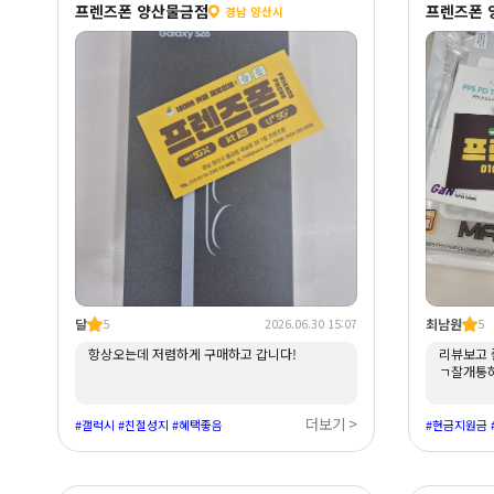
프렌즈폰 양산물금점
프렌즈폰 
경남 양산시
달
최남원
5
2026.06.30 15:07
5
항상오는데 저렴하게 구매하고 갑니다!
리뷰보고 좋
ㄱ잘개통하
더보기 >
#갤럭시 #친절성지 #혜택좋음