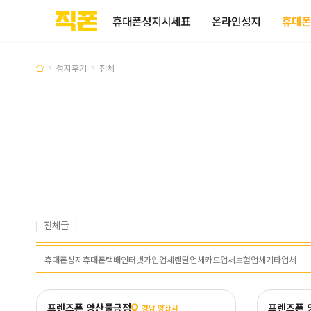
부산
양산
김해
울산
다름
검색
홈페이지
홈페이지
홈페이지
홈페이지
휴대폰성지시세표
온라인성지
휴대폰
제작
제작
제작
제작
피코소프트
피코소프트
피코소프트
피코소프트
성지후기
전체
전체글
휴대폰성지
휴대폰택배
인터넷가입업체
렌탈업체
카드업체
보험업체
기타업체
프렌즈폰 양산물금점
프렌즈폰 
경남 양산시