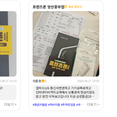
프렌즈폰 양산중부점
경남 양산시
이준호
.06.27 15:15
5
2026.06.27 14:05
다!
갤럭시s26 통신사변경하고 기기공짜로하고
인터넷티비까지교체해서 상품권에 현금지원도
받고 완전 이득보고갑니다 지금 삼성환급20%
까지 해준다고 하니 너무좋네요 !!
더보기 >
더보기 >
#현금지원금 #차비지원 #주차장있음 #사전예약 #갤럭시 #혜택좋음