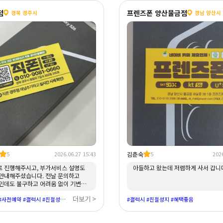
점
프렌즈폰 양산물금점
경북 경주시
경남 양산시
김춘숙
5
2026.06.27 15:43
5
2026
 진행해주시고, 부가서비스 설명도
아들하고 왔는데 저렴하게 사서 갑니
안내해주셨습니다. 전날 문의하고
인데도 불구하고 어려움 없이 기변할
요!! 그리고 중간에 예기치 못한
더보기 >
#주차장있음 #사전예약 #갤럭시 #친절성지 #혜택좋음
 있었는데 다 바로바로
#갤럭시 #친절성지 #혜택좋음
어요 ㅠㅠ 감사합니다.