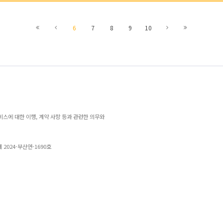
1
5
7
11
6
7
8
9
10
페이지로
페이지로
페이지로
페이지로
스에 대한 이행, 계약 사항 등과 관련한 의무와
제 2024-부산연-1690호