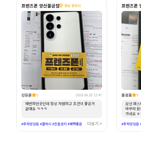
프렌즈폰 양산물금점
프렌즈폰 
경남 양산시
강유훈
홍광표
5
2026.06.29 12:47
5
매번하던곳인데 항상 저렴하고 조건이 좋은거
삼선 패스
같애요 ㅋㅋㅋ
바꾸러 왔
가네요 ㅎ
더보기 >
#주차장있음 #갤럭시 #친절성지 #혜택좋음
#주차장있음 