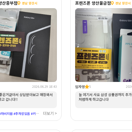
양산중부점
프렌즈폰 양산물금점
경남 양산시
경남 양산시
임자영
2026.06.29 18:43
5
2026
은거같아서 상담받아보고 매장와서
늘 여기서 사요 삼성 상품권까지 추
고 갑니다!!
저렴하게 하고갑니다
더보기 >
#현금지원금 #차비지원 #주차장있음 #키즈폰 #사전예약 #갤럭시 #아이폰 #친절성지 #혜택좋음