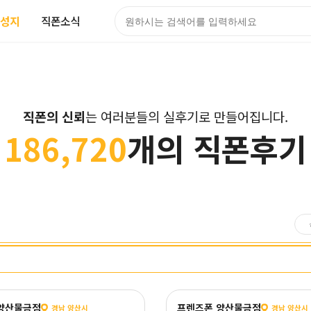
성지
직폰소식
직폰의 신뢰
는 여러분들의 실후기로 만들어집니다.
186,720
개의 직폰후기
양산물금점
프렌즈폰 양산물금점
경남 양산시
경남 양산시