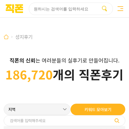
부산
양산
김해
울산
다름
검색
홈페이지
홈페이지
홈페이지
홈페이지
제작
제작
제작
제작
피코소프트
피코소프트
피코소프트
피코소프트
성지후기
직폰의 신뢰
는 여러분들의 실후기로 만들어집니다.
186,720
개의 직폰후기
키워드 모아보기